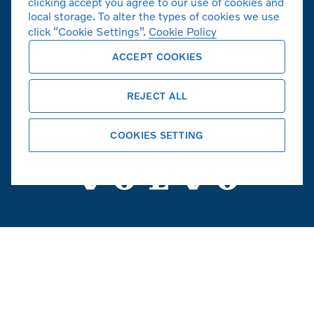
clicking accept you agree to our use of cookies and
local storage. To alter the types of cookies we use
click “Cookie Settings”.
Cookie Policy
ACCEPT COOKIES
볼보자동차 공식 홈페이지
REJECT ALL
Copyright © 2026 Volvo Car Corporation
(또는 계열사 또는 라이센스 제공자).
COOKIES SETTING
쿠키
법적고지사항
개인정보취급방침