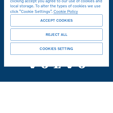
clicking accept you agree to our use of cookies and
local storage. To alter the types of cookies we use
click “Cookie Settings”.
Cookie Policy
ACCEPT COOKIES
볼보자동차 공식 홈페이지
REJECT ALL
Copyright © 2026 Volvo Car Corporation
(또는 계열사 또는 라이센스 제공자).
COOKIES SETTING
쿠키
법적고지사항
개인정보취급방침